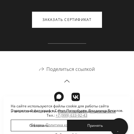
ЗАКАЗАТЬ СЕРТИФИКАТ
Поделиться ссылкой
На сайте используются файлы cookie для работы сайта
Портретный фотограф в Санкт-Петербурге. Владимир Веселов.
и анализа посещаемости.
Политика конфиденциальности
Тел.:
+7 (999) 633-92-43
Оферта
,
Политика конфиденциальности
Отклонить
Принять